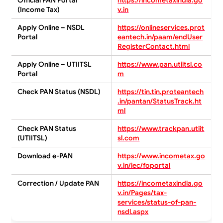
(Income Tax)
v.in
Apply Online – NSDL
https://onlineservices.prot
Portal
eantech.in/paam/endUser
RegisterContact.html
Apply Online – UTIITSL
https://www.pan.utiitsl.co
Portal
m
Check PAN Status (NSDL)
https://tin.tin.proteantech
.in/pantan/StatusTrack.ht
ml
Check PAN Status
https://www.trackpan.utiit
(UTIITSL)
sl.com
Download e-PAN
https://www.incometax.go
v.in/iec/foportal
Correction / Update PAN
https://incometaxindia.go
v.in/Pages/tax-
services/status-of-pan-
nsdl.aspx